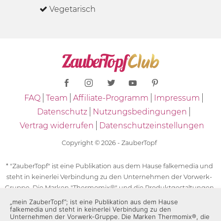
Vegetarisch
FAQ
Team
Affiliate-Programm
Impressum
Datenschutz
Nutzungsbedingungen
Vertrag widerrufen
Datenschutzeinstellungen
Copyright © 2026 - ZauberTopf
* "ZauberTopf" ist eine Publikation aus dem Hause falkemedia und
steht in keinerlei Verbindung zu den Unternehmen der Vorwerk-
Gruppe. Die Marken "Thermomix®" und die Produktgestaltungen
des "Thermomix®" sind eingetragene Marken der Unternehmen
„mein ZauberTopf”; ist eine Publikation aus dem Hause
falkemedia und steht in keinerlei Verbindung zu den
der Vorwerk-Gruppe. Die Marken Thermomix®, die Zeichen TM5®,
Unternehmen der Vorwerk-Gruppe. Die Marken Thermomix®, die
TM6 und TM31 sowie die Produktgestaltungen des Thermomix®