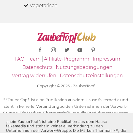
Vegetarisch
FAQ
Team
Affiliate-Programm
Impressum
Datenschutz
Nutzungsbedingungen
Vertrag widerrufen
Datenschutzeinstellungen
Copyright © 2026 - ZauberTopf
* "ZauberTopf" ist eine Publikation aus dem Hause falkemedia und
steht in keinerlei Verbindung zu den Unternehmen der Vorwerk-
Gruppe. Die Marken "Thermomix®" und die Produktgestaltungen
des "Thermomix®" sind eingetragene Marken der Unternehmen
„mein ZauberTopf”; ist eine Publikation aus dem Hause
falkemedia und steht in keinerlei Verbindung zu den
der Vorwerk-Gruppe. Die Marken Thermomix®, die Zeichen TM5®,
Unternehmen der Vorwerk-Gruppe. Die Marken Thermomix®, die
TM6 und TM31 sowie die Produktgestaltungen des Thermomix®