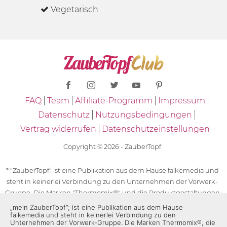
Vegetarisch
FAQ
Team
Affiliate-Programm
Impressum
Datenschutz
Nutzungsbedingungen
Vertrag widerrufen
Datenschutzeinstellungen
Copyright © 2026 - ZauberTopf
* "ZauberTopf" ist eine Publikation aus dem Hause falkemedia und
steht in keinerlei Verbindung zu den Unternehmen der Vorwerk-
Gruppe. Die Marken "Thermomix®" und die Produktgestaltungen
des "Thermomix®" sind eingetragene Marken der Unternehmen
„mein ZauberTopf”; ist eine Publikation aus dem Hause
falkemedia und steht in keinerlei Verbindung zu den
der Vorwerk-Gruppe. Die Marken Thermomix®, die Zeichen TM5®,
Unternehmen der Vorwerk-Gruppe. Die Marken Thermomix®, die
TM6 und TM31 sowie die Produktgestaltungen des Thermomix®