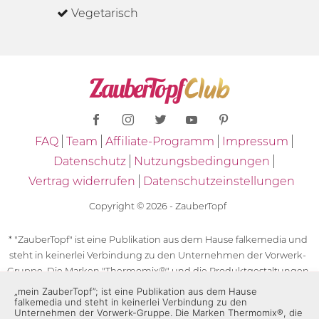
Vegetarisch
FAQ
Team
Affiliate-Programm
Impressum
Datenschutz
Nutzungsbedingungen
Vertrag widerrufen
Datenschutzeinstellungen
Copyright © 2026 - ZauberTopf
* "ZauberTopf" ist eine Publikation aus dem Hause falkemedia und
steht in keinerlei Verbindung zu den Unternehmen der Vorwerk-
Gruppe. Die Marken "Thermomix®" und die Produktgestaltungen
des "Thermomix®" sind eingetragene Marken der Unternehmen
„mein ZauberTopf”; ist eine Publikation aus dem Hause
falkemedia und steht in keinerlei Verbindung zu den
der Vorwerk-Gruppe. Die Marken Thermomix®, die Zeichen TM5®,
Unternehmen der Vorwerk-Gruppe. Die Marken Thermomix®, die
TM6 und TM31 sowie die Produktgestaltungen des Thermomix®