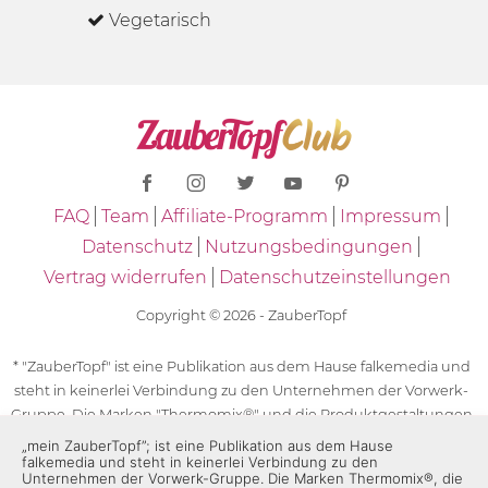
Vegetarisch
FAQ
Team
Affiliate-Programm
Impressum
Datenschutz
Nutzungsbedingungen
Vertrag widerrufen
Datenschutzeinstellungen
Copyright © 2026 - ZauberTopf
* "ZauberTopf" ist eine Publikation aus dem Hause falkemedia und
steht in keinerlei Verbindung zu den Unternehmen der Vorwerk-
Gruppe. Die Marken "Thermomix®" und die Produktgestaltungen
des "Thermomix®" sind eingetragene Marken der Unternehmen
„mein ZauberTopf”; ist eine Publikation aus dem Hause
falkemedia und steht in keinerlei Verbindung zu den
der Vorwerk-Gruppe. Die Marken Thermomix®, die Zeichen TM5®,
Unternehmen der Vorwerk-Gruppe. Die Marken Thermomix®, die
TM6 und TM31 sowie die Produktgestaltungen des Thermomix®