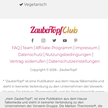
Vegetarisch
FAQ
Team
Affiliate-Programm
Impressum
Datenschutz
Nutzungsbedingungen
Vertrag widerrufen
Datenschutzeinstellungen
Copyright © 2026 - ZauberTopf
* "ZauberTopf" ist eine Publikation aus dem Hause falkemedia und
steht in keinerlei Verbindung zu den Unternehmen der Vorwerk-
Gruppe. Die Marken "Thermomix®" und die Produktgestaltungen
des "Thermomix®" sind eingetragene Marken der Unternehmen
„mein ZauberTopf”; ist eine Publikation aus dem Hause
falkemedia und steht in keinerlei Verbindung zu den
der Vorwerk-Gruppe. Die Marken Thermomix®, die Zeichen TM5®,
Unternehmen der Vorwerk-Gruppe. Die Marken Thermomix®, die
TM6 und TM31 sowie die Produktgestaltungen des Thermomix®