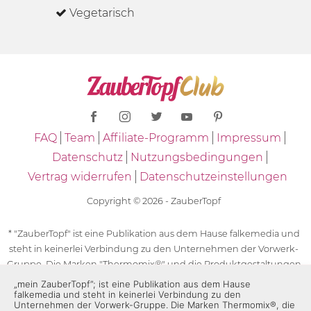
Vegetarisch
FAQ
Team
Affiliate-Programm
Impressum
Datenschutz
Nutzungsbedingungen
Vertrag widerrufen
Datenschutzeinstellungen
Copyright © 2026 - ZauberTopf
* "ZauberTopf" ist eine Publikation aus dem Hause falkemedia und
steht in keinerlei Verbindung zu den Unternehmen der Vorwerk-
Gruppe. Die Marken "Thermomix®" und die Produktgestaltungen
des "Thermomix®" sind eingetragene Marken der Unternehmen
„mein ZauberTopf”; ist eine Publikation aus dem Hause
falkemedia und steht in keinerlei Verbindung zu den
der Vorwerk-Gruppe. Die Marken Thermomix®, die Zeichen TM5®,
Unternehmen der Vorwerk-Gruppe. Die Marken Thermomix®, die
TM6 und TM31 sowie die Produktgestaltungen des Thermomix®