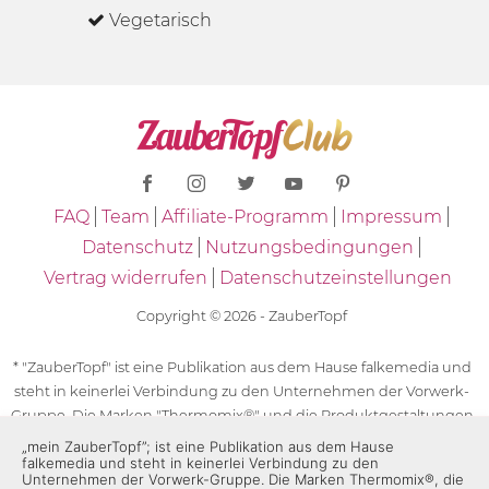
Vegetarisch
FAQ
Team
Affiliate-Programm
Impressum
Datenschutz
Nutzungsbedingungen
Vertrag widerrufen
Datenschutzeinstellungen
Copyright © 2026 - ZauberTopf
* "ZauberTopf" ist eine Publikation aus dem Hause falkemedia und
steht in keinerlei Verbindung zu den Unternehmen der Vorwerk-
Gruppe. Die Marken "Thermomix®" und die Produktgestaltungen
des "Thermomix®" sind eingetragene Marken der Unternehmen
„mein ZauberTopf”; ist eine Publikation aus dem Hause
falkemedia und steht in keinerlei Verbindung zu den
der Vorwerk-Gruppe. Die Marken Thermomix®, die Zeichen TM5®,
Unternehmen der Vorwerk-Gruppe. Die Marken Thermomix®, die
TM6 und TM31 sowie die Produktgestaltungen des Thermomix®