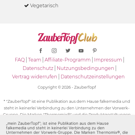
Vegetarisch
FAQ
Team
Affiliate-Programm
Impressum
Datenschutz
Nutzungsbedingungen
Vertrag widerrufen
Datenschutzeinstellungen
Copyright © 2026 - ZauberTopf
* "ZauberTopf" ist eine Publikation aus dem Hause falkemedia und
steht in keinerlei Verbindung zu den Unternehmen der Vorwerk-
Gruppe. Die Marken "Thermomix®" und die Produktgestaltungen
des "Thermomix®" sind eingetragene Marken der Unternehmen
„mein ZauberTopf”; ist eine Publikation aus dem Hause
falkemedia und steht in keinerlei Verbindung zu den
der Vorwerk-Gruppe. Die Marken Thermomix®, die Zeichen TM5®,
Unternehmen der Vorwerk-Gruppe. Die Marken Thermomix®, die
TM6 und TM31 sowie die Produktgestaltungen des Thermomix®