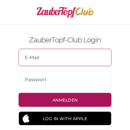
ZauberTopf-Club Login
LOG IN WITH APPLE