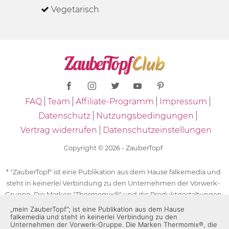
Vegetarisch
FAQ
Team
Affiliate-Programm
Impressum
Datenschutz
Nutzungsbedingungen
Vertrag widerrufen
Datenschutzeinstellungen
Copyright © 2026 - ZauberTopf
* "ZauberTopf" ist eine Publikation aus dem Hause falkemedia und
steht in keinerlei Verbindung zu den Unternehmen der Vorwerk-
Gruppe. Die Marken "Thermomix®" und die Produktgestaltungen
des "Thermomix®" sind eingetragene Marken der Unternehmen
„mein ZauberTopf”; ist eine Publikation aus dem Hause
falkemedia und steht in keinerlei Verbindung zu den
der Vorwerk-Gruppe. Die Marken Thermomix®, die Zeichen TM5®,
Unternehmen der Vorwerk-Gruppe. Die Marken Thermomix®, die
TM6 und TM31 sowie die Produktgestaltungen des Thermomix®