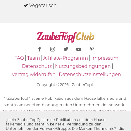
Vegetarisch
FAQ
Team
Affiliate-Programm
Impressum
Datenschutz
Nutzungsbedingungen
Vertrag widerrufen
Datenschutzeinstellungen
Copyright © 2026 - ZauberTopf
* "ZauberTopf" ist eine Publikation aus dem Hause falkemedia und
steht in keinerlei Verbindung zu den Unternehmen der Vorwerk-
Gruppe. Die Marken "Thermomix®" und die Produktgestaltungen
des "Thermomix®" sind eingetragene Marken der Unternehmen
„mein ZauberTopf”; ist eine Publikation aus dem Hause
falkemedia und steht in keinerlei Verbindung zu den
der Vorwerk-Gruppe. Die Marken Thermomix®, die Zeichen TM5®,
Unternehmen der Vorwerk-Gruppe. Die Marken Thermomix®, die
TM6 und TM31 sowie die Produktgestaltungen des Thermomix®