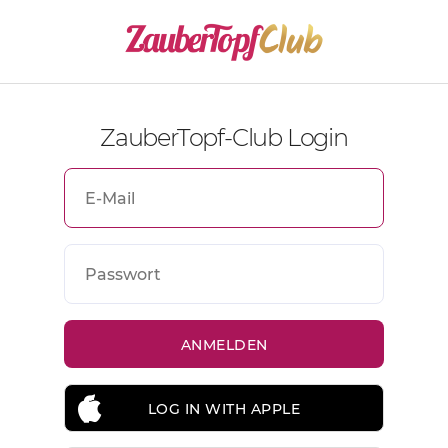
ZauberTopf-Club Login
LOG IN WITH APPLE