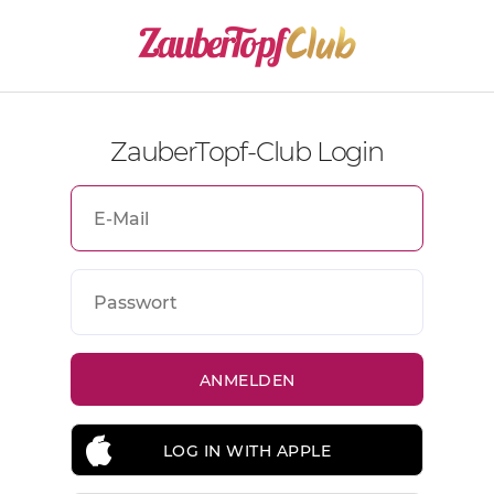
ZauberTopf-Club Login
LOG IN WITH APPLE