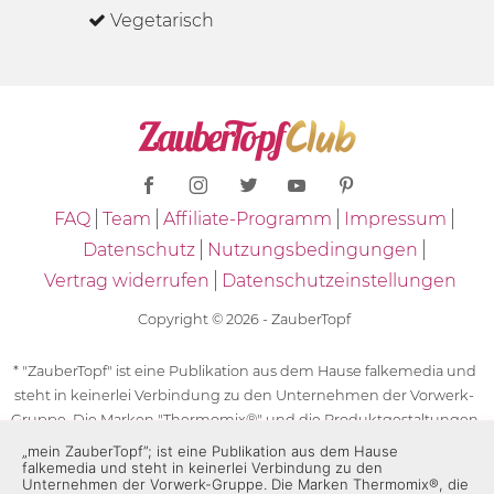
Vegetarisch
FAQ
Team
Affiliate-Programm
Impressum
Datenschutz
Nutzungsbedingungen
Vertrag widerrufen
Datenschutzeinstellungen
Copyright © 2026 - ZauberTopf
* "ZauberTopf" ist eine Publikation aus dem Hause falkemedia und
steht in keinerlei Verbindung zu den Unternehmen der Vorwerk-
Gruppe. Die Marken "Thermomix®" und die Produktgestaltungen
des "Thermomix®" sind eingetragene Marken der Unternehmen
„mein ZauberTopf”; ist eine Publikation aus dem Hause
falkemedia und steht in keinerlei Verbindung zu den
der Vorwerk-Gruppe. Die Marken Thermomix®, die Zeichen TM5®,
Unternehmen der Vorwerk-Gruppe. Die Marken Thermomix®, die
TM6 und TM31 sowie die Produktgestaltungen des Thermomix®