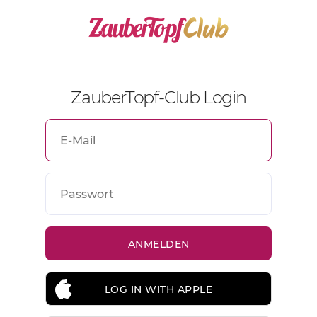
ZauberTopf-Club Login
LOG IN WITH APPLE