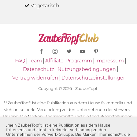
Vegetarisch
FAQ
Team
Affiliate-Programm
Impressum
Datenschutz
Nutzungsbedingungen
Vertrag widerrufen
Datenschutzeinstellungen
Copyright © 2026 - ZauberTopf
* "ZauberTopf" ist eine Publikation aus dem Hause falkemedia und
steht in keinerlei Verbindung zu den Unternehmen der Vorwerk-
Gruppe. Die Marken "Thermomix®" und die Produktgestaltungen
des "Thermomix®" sind eingetragene Marken der Unternehmen
„mein ZauberTopf”; ist eine Publikation aus dem Hause
falkemedia und steht in keinerlei Verbindung zu den
der Vorwerk-Gruppe. Die Marken Thermomix®, die Zeichen TM5®,
Unternehmen der Vorwerk-Gruppe. Die Marken Thermomix®, die
TM6 und TM31 sowie die Produktgestaltungen des Thermomix®