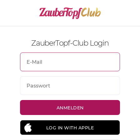
ZauberTopf-Club Login
LOG IN WITH APPLE