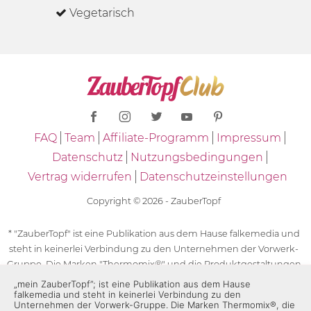
Vegetarisch
FAQ
Team
Affiliate-Programm
Impressum
Datenschutz
Nutzungsbedingungen
Vertrag widerrufen
Datenschutzeinstellungen
Copyright © 2026 - ZauberTopf
* "ZauberTopf" ist eine Publikation aus dem Hause falkemedia und
steht in keinerlei Verbindung zu den Unternehmen der Vorwerk-
Gruppe. Die Marken "Thermomix®" und die Produktgestaltungen
des "Thermomix®" sind eingetragene Marken der Unternehmen
„mein ZauberTopf”; ist eine Publikation aus dem Hause
falkemedia und steht in keinerlei Verbindung zu den
der Vorwerk-Gruppe. Die Marken Thermomix®, die Zeichen TM5®,
Unternehmen der Vorwerk-Gruppe. Die Marken Thermomix®, die
TM6 und TM31 sowie die Produktgestaltungen des Thermomix®