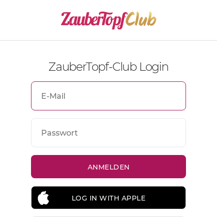
ZauberTopf-Club Login
LOG IN WITH APPLE