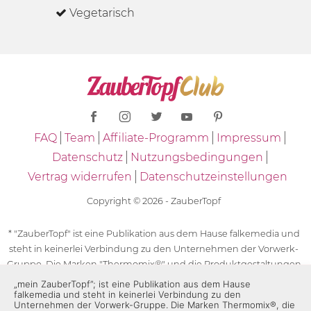
Vegetarisch
FAQ
Team
Affiliate-Programm
Impressum
Datenschutz
Nutzungsbedingungen
Vertrag widerrufen
Datenschutzeinstellungen
Copyright © 2026 - ZauberTopf
* "ZauberTopf" ist eine Publikation aus dem Hause falkemedia und
steht in keinerlei Verbindung zu den Unternehmen der Vorwerk-
Gruppe. Die Marken "Thermomix®" und die Produktgestaltungen
des "Thermomix®" sind eingetragene Marken der Unternehmen
„mein ZauberTopf”; ist eine Publikation aus dem Hause
falkemedia und steht in keinerlei Verbindung zu den
der Vorwerk-Gruppe. Die Marken Thermomix®, die Zeichen TM5®,
Unternehmen der Vorwerk-Gruppe. Die Marken Thermomix®, die
TM6 und TM31 sowie die Produktgestaltungen des Thermomix®