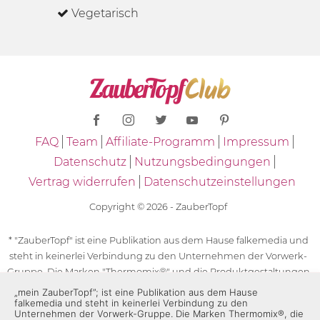
Vegetarisch
FAQ
Team
Affiliate-Programm
Impressum
Datenschutz
Nutzungsbedingungen
Vertrag widerrufen
Datenschutzeinstellungen
Copyright © 2026 - ZauberTopf
* "ZauberTopf" ist eine Publikation aus dem Hause falkemedia und
steht in keinerlei Verbindung zu den Unternehmen der Vorwerk-
Gruppe. Die Marken "Thermomix®" und die Produktgestaltungen
des "Thermomix®" sind eingetragene Marken der Unternehmen
„mein ZauberTopf”; ist eine Publikation aus dem Hause
falkemedia und steht in keinerlei Verbindung zu den
der Vorwerk-Gruppe. Die Marken Thermomix®, die Zeichen TM5®,
Unternehmen der Vorwerk-Gruppe. Die Marken Thermomix®, die
TM6 und TM31 sowie die Produktgestaltungen des Thermomix®