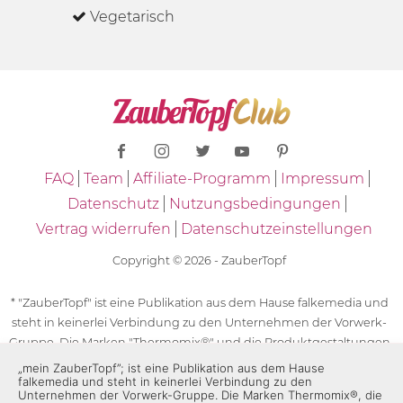
Vegetarisch
FAQ
Team
Affiliate-Programm
Impressum
Datenschutz
Nutzungsbedingungen
Vertrag widerrufen
Datenschutzeinstellungen
Copyright © 2026 - ZauberTopf
* "ZauberTopf" ist eine Publikation aus dem Hause falkemedia und
steht in keinerlei Verbindung zu den Unternehmen der Vorwerk-
Gruppe. Die Marken "Thermomix®" und die Produktgestaltungen
des "Thermomix®" sind eingetragene Marken der Unternehmen
„mein ZauberTopf”; ist eine Publikation aus dem Hause
falkemedia und steht in keinerlei Verbindung zu den
der Vorwerk-Gruppe. Die Marken Thermomix®, die Zeichen TM5®,
Unternehmen der Vorwerk-Gruppe. Die Marken Thermomix®, die
TM6 und TM31 sowie die Produktgestaltungen des Thermomix®