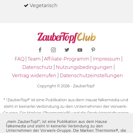
Vegetarisch
FAQ
Team
Affiliate-Programm
Impressum
Datenschutz
Nutzungsbedingungen
Vertrag widerrufen
Datenschutzeinstellungen
Copyright © 2026 - ZauberTopf
* "ZauberTopf" ist eine Publikation aus dem Hause falkemedia und
steht in keinerlei Verbindung zu den Unternehmen der Vorwerk-
Gruppe. Die Marken "Thermomix®" und die Produktgestaltungen
des "Thermomix®" sind eingetragene Marken der Unternehmen
„mein ZauberTopf”; ist eine Publikation aus dem Hause
falkemedia und steht in keinerlei Verbindung zu den
der Vorwerk-Gruppe. Die Marken Thermomix®, die Zeichen TM5®,
Unternehmen der Vorwerk-Gruppe. Die Marken Thermomix®, die
TM6 und TM31 sowie die Produktgestaltungen des Thermomix®