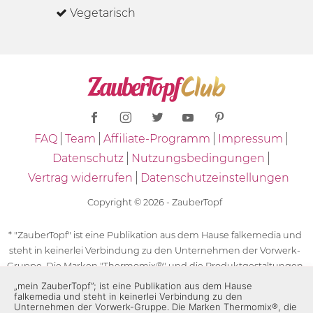
Vegetarisch
FAQ
Team
Affiliate-Programm
Impressum
Datenschutz
Nutzungsbedingungen
Vertrag widerrufen
Datenschutzeinstellungen
Copyright © 2026 - ZauberTopf
* "ZauberTopf" ist eine Publikation aus dem Hause falkemedia und
steht in keinerlei Verbindung zu den Unternehmen der Vorwerk-
Gruppe. Die Marken "Thermomix®" und die Produktgestaltungen
des "Thermomix®" sind eingetragene Marken der Unternehmen
„mein ZauberTopf”; ist eine Publikation aus dem Hause
falkemedia und steht in keinerlei Verbindung zu den
der Vorwerk-Gruppe. Die Marken Thermomix®, die Zeichen TM5®,
Unternehmen der Vorwerk-Gruppe. Die Marken Thermomix®, die
TM6 und TM31 sowie die Produktgestaltungen des Thermomix®