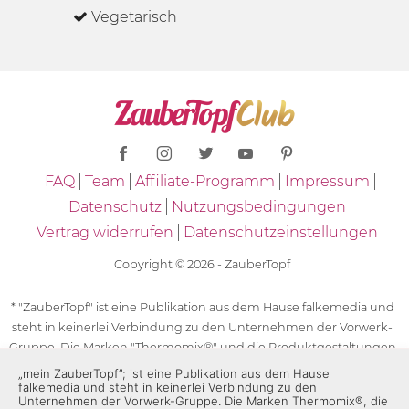
Vegetarisch
FAQ
Team
Affiliate-Programm
Impressum
Datenschutz
Nutzungsbedingungen
Vertrag widerrufen
Datenschutzeinstellungen
Copyright © 2026 - ZauberTopf
* "ZauberTopf" ist eine Publikation aus dem Hause falkemedia und
steht in keinerlei Verbindung zu den Unternehmen der Vorwerk-
Gruppe. Die Marken "Thermomix®" und die Produktgestaltungen
des "Thermomix®" sind eingetragene Marken der Unternehmen
„mein ZauberTopf”; ist eine Publikation aus dem Hause
falkemedia und steht in keinerlei Verbindung zu den
der Vorwerk-Gruppe. Die Marken Thermomix®, die Zeichen TM5®,
Unternehmen der Vorwerk-Gruppe. Die Marken Thermomix®, die
TM6 und TM31 sowie die Produktgestaltungen des Thermomix®