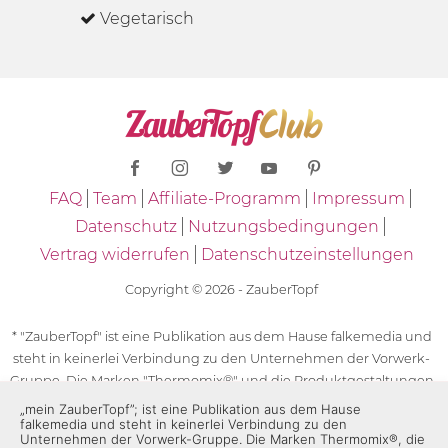
Vegetarisch
FAQ
Team
Affiliate-Programm
Impressum
Datenschutz
Nutzungsbedingungen
Vertrag widerrufen
Datenschutzeinstellungen
Copyright © 2026 - ZauberTopf
* "ZauberTopf" ist eine Publikation aus dem Hause falkemedia und
steht in keinerlei Verbindung zu den Unternehmen der Vorwerk-
Gruppe. Die Marken "Thermomix®" und die Produktgestaltungen
des "Thermomix®" sind eingetragene Marken der Unternehmen
„mein ZauberTopf”; ist eine Publikation aus dem Hause
falkemedia und steht in keinerlei Verbindung zu den
der Vorwerk-Gruppe. Die Marken Thermomix®, die Zeichen TM5®,
Unternehmen der Vorwerk-Gruppe. Die Marken Thermomix®, die
TM6 und TM31 sowie die Produktgestaltungen des Thermomix®