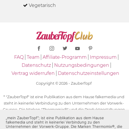
Vegetarisch
FAQ
Team
Affiliate-Programm
Impressum
Datenschutz
Nutzungsbedingungen
Vertrag widerrufen
Datenschutzeinstellungen
Copyright © 2026 - ZauberTopf
* "ZauberTopf" ist eine Publikation aus dem Hause falkemedia und
steht in keinerlei Verbindung zu den Unternehmen der Vorwerk-
Gruppe. Die Marken "Thermomix®" und die Produktgestaltungen
des "Thermomix®" sind eingetragene Marken der Unternehmen
„mein ZauberTopf”; ist eine Publikation aus dem Hause
falkemedia und steht in keinerlei Verbindung zu den
der Vorwerk-Gruppe. Die Marken Thermomix®, die Zeichen TM5®,
Unternehmen der Vorwerk-Gruppe. Die Marken Thermomix®, die
TM6 und TM31 sowie die Produktgestaltungen des Thermomix®