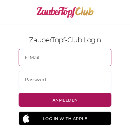
ZauberTopf-Club Login
LOG IN WITH APPLE