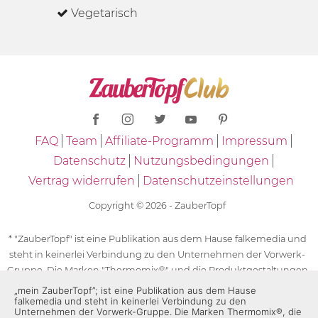
Vegetarisch
FAQ
Team
Affiliate-Programm
Impressum
Datenschutz
Nutzungsbedingungen
Vertrag widerrufen
Datenschutzeinstellungen
Copyright © 2026 - ZauberTopf
* "ZauberTopf" ist eine Publikation aus dem Hause falkemedia und
steht in keinerlei Verbindung zu den Unternehmen der Vorwerk-
Gruppe. Die Marken "Thermomix®" und die Produktgestaltungen
des "Thermomix®" sind eingetragene Marken der Unternehmen
„mein ZauberTopf”; ist eine Publikation aus dem Hause
falkemedia und steht in keinerlei Verbindung zu den
der Vorwerk-Gruppe. Die Marken Thermomix®, die Zeichen TM5®,
Unternehmen der Vorwerk-Gruppe. Die Marken Thermomix®, die
TM6 und TM31 sowie die Produktgestaltungen des Thermomix®