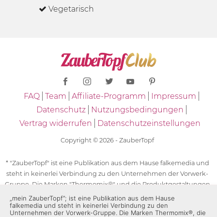
Vegetarisch
FAQ
Team
Affiliate-Programm
Impressum
Datenschutz
Nutzungsbedingungen
Vertrag widerrufen
Datenschutzeinstellungen
Copyright © 2026 - ZauberTopf
* "ZauberTopf" ist eine Publikation aus dem Hause falkemedia und
steht in keinerlei Verbindung zu den Unternehmen der Vorwerk-
Gruppe. Die Marken "Thermomix®" und die Produktgestaltungen
des "Thermomix®" sind eingetragene Marken der Unternehmen
„mein ZauberTopf”; ist eine Publikation aus dem Hause
falkemedia und steht in keinerlei Verbindung zu den
der Vorwerk-Gruppe. Die Marken Thermomix®, die Zeichen TM5®,
Unternehmen der Vorwerk-Gruppe. Die Marken Thermomix®, die
TM6 und TM31 sowie die Produktgestaltungen des Thermomix®