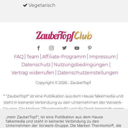
Vegetarisch
FAQ
Team
Affiliate-Programm
Impressum
Datenschutz
Nutzungsbedingungen
Vertrag widerrufen
Datenschutzeinstellungen
Copyright © 2026 - ZauberTopf
* "ZauberTopf" ist eine Publikation aus dem Hause falkemedia und
steht in keinerlei Verbindung zu den Unternehmen der Vorwerk-
Gruppe. Die Marken "Thermomix®" und die Produktgestaltungen
des "Thermomix®" sind eingetragene Marken der Unternehmen
„mein ZauberTopf”; ist eine Publikation aus dem Hause
falkemedia und steht in keinerlei Verbindung zu den
der Vorwerk-Gruppe. Die Marken Thermomix®, die Zeichen TM5®,
Unternehmen der Vorwerk-Gruppe. Die Marken Thermomix®, die
TM6 und TM31 sowie die Produktgestaltungen des Thermomix®