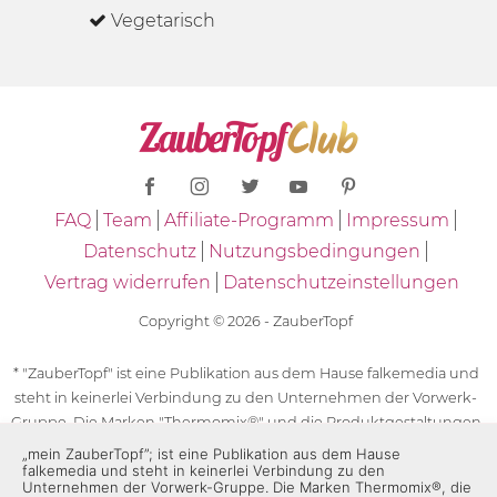
Vegetarisch
FAQ
Team
Affiliate-Programm
Impressum
Datenschutz
Nutzungsbedingungen
Vertrag widerrufen
Datenschutzeinstellungen
Copyright © 2026 - ZauberTopf
* "ZauberTopf" ist eine Publikation aus dem Hause falkemedia und
steht in keinerlei Verbindung zu den Unternehmen der Vorwerk-
Gruppe. Die Marken "Thermomix®" und die Produktgestaltungen
des "Thermomix®" sind eingetragene Marken der Unternehmen
„mein ZauberTopf”; ist eine Publikation aus dem Hause
falkemedia und steht in keinerlei Verbindung zu den
der Vorwerk-Gruppe. Die Marken Thermomix®, die Zeichen TM5®,
Unternehmen der Vorwerk-Gruppe. Die Marken Thermomix®, die
TM6 und TM31 sowie die Produktgestaltungen des Thermomix®