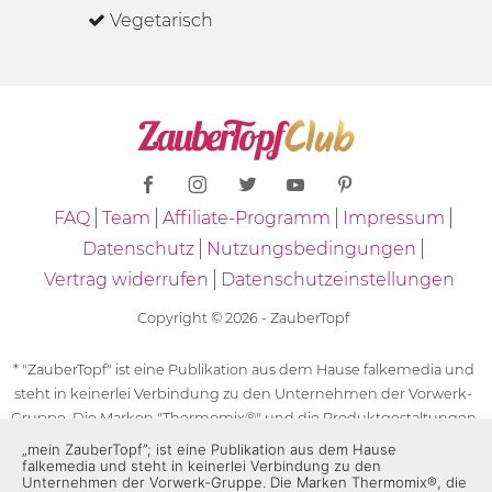
Vegetarisch
FAQ
Team
Affiliate-Programm
Impressum
Datenschutz
Nutzungsbedingungen
Vertrag widerrufen
Datenschutzeinstellungen
Copyright © 2026 - ZauberTopf
* "ZauberTopf" ist eine Publikation aus dem Hause falkemedia und
steht in keinerlei Verbindung zu den Unternehmen der Vorwerk-
Gruppe. Die Marken "Thermomix®" und die Produktgestaltungen
des "Thermomix®" sind eingetragene Marken der Unternehmen
„mein ZauberTopf”; ist eine Publikation aus dem Hause
falkemedia und steht in keinerlei Verbindung zu den
der Vorwerk-Gruppe. Die Marken Thermomix®, die Zeichen TM5®,
Unternehmen der Vorwerk-Gruppe. Die Marken Thermomix®, die
TM6 und TM31 sowie die Produktgestaltungen des Thermomix®