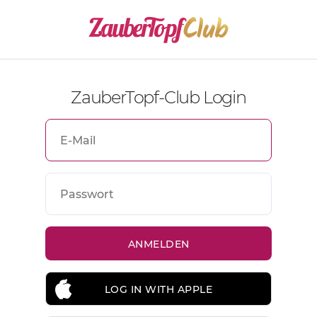
ZauberTopf-Club Login
LOG IN WITH APPLE