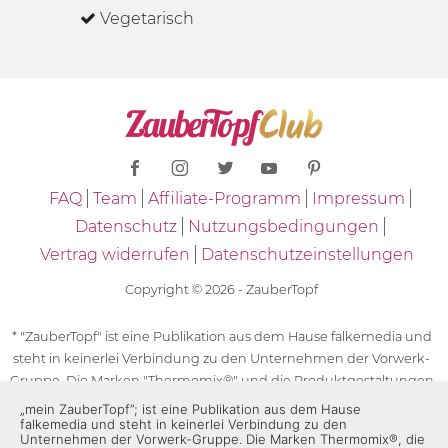
Vegetarisch
FAQ
Team
Affiliate-Programm
Impressum
Datenschutz
Nutzungsbedingungen
Vertrag widerrufen
Datenschutzeinstellungen
Copyright © 2026 - ZauberTopf
* "ZauberTopf" ist eine Publikation aus dem Hause falkemedia und
steht in keinerlei Verbindung zu den Unternehmen der Vorwerk-
Gruppe. Die Marken "Thermomix®" und die Produktgestaltungen
des "Thermomix®" sind eingetragene Marken der Unternehmen
„mein ZauberTopf”; ist eine Publikation aus dem Hause
falkemedia und steht in keinerlei Verbindung zu den
der Vorwerk-Gruppe. Die Marken Thermomix®, die Zeichen TM5®,
Unternehmen der Vorwerk-Gruppe. Die Marken Thermomix®, die
TM6 und TM31 sowie die Produktgestaltungen des Thermomix®