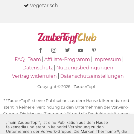
Vegetarisch
FAQ
Team
Affiliate-Programm
Impressum
Datenschutz
Nutzungsbedingungen
Vertrag widerrufen
Datenschutzeinstellungen
Copyright © 2026 - ZauberTopf
* "ZauberTopf" ist eine Publikation aus dem Hause falkemedia und
steht in keinerlei Verbindung zu den Unternehmen der Vorwerk-
Gruppe. Die Marken "Thermomix®" und die Produktgestaltungen
des "Thermomix®" sind eingetragene Marken der Unternehmen
„mein ZauberTopf”; ist eine Publikation aus dem Hause
falkemedia und steht in keinerlei Verbindung zu den
der Vorwerk-Gruppe. Die Marken Thermomix®, die Zeichen TM5®,
Unternehmen der Vorwerk-Gruppe. Die Marken Thermomix®, die
TM6 und TM31 sowie die Produktgestaltungen des Thermomix®