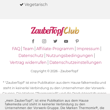
Vegetarisch
FAQ
Team
Affiliate-Programm
Impressum
Datenschutz
Nutzungsbedingungen
Vertrag widerrufen
Datenschutzeinstellungen
Copyright © 2026 - ZauberTopf
* "ZauberTopf" ist eine Publikation aus dem Hause falkemedia und
steht in keinerlei Verbindung zu den Unternehmen der Vorwerk-
Gruppe. Die Marken "Thermomix®" und die Produktgestaltungen
des "Thermomix®" sind eingetragene Marken der Unternehmen
„mein ZauberTopf”; ist eine Publikation aus dem Hause
falkemedia und steht in keinerlei Verbindung zu den
der Vorwerk-Gruppe. Die Marken Thermomix®, die Zeichen TM5®,
Unternehmen der Vorwerk-Gruppe. Die Marken Thermomix®, die
TM6 und TM31 sowie die Produktgestaltungen des Thermomix®