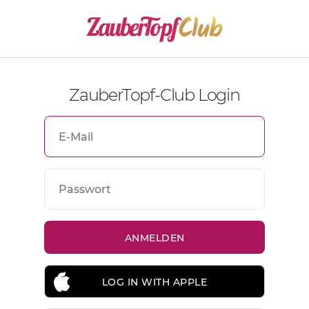
ZauberTopf-Club Login
LOG IN WITH APPLE