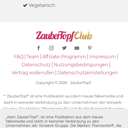
Vegetarisch
FAQ
Team
Affiliate-Programm
Impressum
Datenschutz
Nutzungsbedingungen
Vertrag widerrufen
Datenschutzeinstellungen
Copyright © 2026 - ZauberTopf
* "ZauberTopf" ist eine Publikation aus dem Hause falkemedia und
steht in keinerlei Verbindung zu den Unternehmen der Vorwerk-
Gruppe. Die Marken "Thermomix®" und die Produktgestaltungen
des "Thermomix®" sind eingetragene Marken der Unternehmen
„mein ZauberTopf”; ist eine Publikation aus dem Hause
falkemedia und steht in keinerlei Verbindung zu den
der Vorwerk-Gruppe. Die Marken Thermomix®, die Zeichen TM5®,
Unternehmen der Vorwerk-Gruppe. Die Marken Thermomix®, die
TM6 und TM31 sowie die Produktgestaltungen des Thermomix®