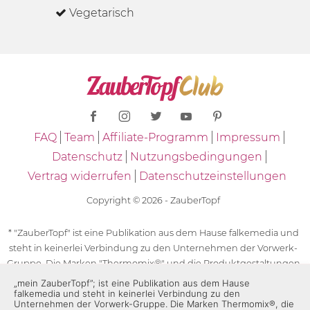
Vegetarisch
FAQ
Team
Affiliate-Programm
Impressum
Datenschutz
Nutzungsbedingungen
Vertrag widerrufen
Datenschutzeinstellungen
Copyright © 2026 - ZauberTopf
* "ZauberTopf" ist eine Publikation aus dem Hause falkemedia und
steht in keinerlei Verbindung zu den Unternehmen der Vorwerk-
Gruppe. Die Marken "Thermomix®" und die Produktgestaltungen
des "Thermomix®" sind eingetragene Marken der Unternehmen
„mein ZauberTopf”; ist eine Publikation aus dem Hause
falkemedia und steht in keinerlei Verbindung zu den
der Vorwerk-Gruppe. Die Marken Thermomix®, die Zeichen TM5®,
Unternehmen der Vorwerk-Gruppe. Die Marken Thermomix®, die
TM6 und TM31 sowie die Produktgestaltungen des Thermomix®