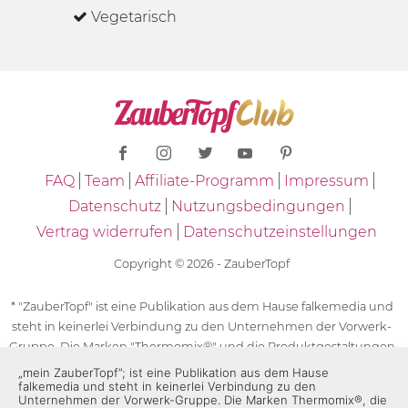
Vegetarisch
FAQ
Team
Affiliate-Programm
Impressum
Datenschutz
Nutzungsbedingungen
Vertrag widerrufen
Datenschutzeinstellungen
Copyright © 2026 - ZauberTopf
* "ZauberTopf" ist eine Publikation aus dem Hause falkemedia und
steht in keinerlei Verbindung zu den Unternehmen der Vorwerk-
Gruppe. Die Marken "Thermomix®" und die Produktgestaltungen
des "Thermomix®" sind eingetragene Marken der Unternehmen
„mein ZauberTopf”; ist eine Publikation aus dem Hause
falkemedia und steht in keinerlei Verbindung zu den
der Vorwerk-Gruppe. Die Marken Thermomix®, die Zeichen TM5®,
Unternehmen der Vorwerk-Gruppe. Die Marken Thermomix®, die
TM6 und TM31 sowie die Produktgestaltungen des Thermomix®