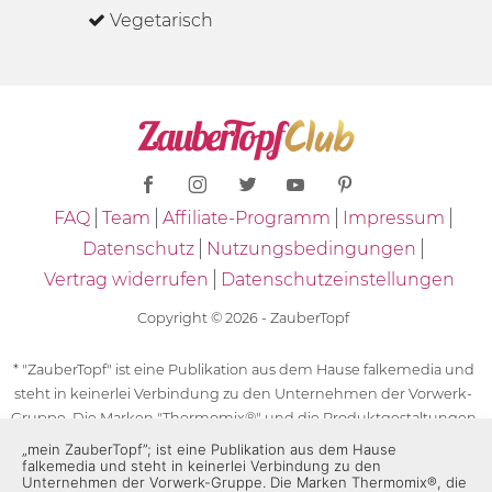
Vegetarisch
FAQ
Team
Affiliate-Programm
Impressum
Datenschutz
Nutzungsbedingungen
Vertrag widerrufen
Datenschutzeinstellungen
Copyright © 2026 - ZauberTopf
* "ZauberTopf" ist eine Publikation aus dem Hause falkemedia und
steht in keinerlei Verbindung zu den Unternehmen der Vorwerk-
Gruppe. Die Marken "Thermomix®" und die Produktgestaltungen
des "Thermomix®" sind eingetragene Marken der Unternehmen
„mein ZauberTopf”; ist eine Publikation aus dem Hause
falkemedia und steht in keinerlei Verbindung zu den
der Vorwerk-Gruppe. Die Marken Thermomix®, die Zeichen TM5®,
Unternehmen der Vorwerk-Gruppe. Die Marken Thermomix®, die
TM6 und TM31 sowie die Produktgestaltungen des Thermomix®