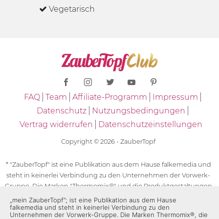
Vegetarisch
FAQ
Team
Affiliate-Programm
Impressum
Datenschutz
Nutzungsbedingungen
Vertrag widerrufen
Datenschutzeinstellungen
Copyright © 2026 - ZauberTopf
* "ZauberTopf" ist eine Publikation aus dem Hause falkemedia und
steht in keinerlei Verbindung zu den Unternehmen der Vorwerk-
Gruppe. Die Marken "Thermomix®" und die Produktgestaltungen
des "Thermomix®" sind eingetragene Marken der Unternehmen
„mein ZauberTopf”; ist eine Publikation aus dem Hause
falkemedia und steht in keinerlei Verbindung zu den
der Vorwerk-Gruppe. Die Marken Thermomix®, die Zeichen TM5®,
Unternehmen der Vorwerk-Gruppe. Die Marken Thermomix®, die
TM6 und TM31 sowie die Produktgestaltungen des Thermomix®