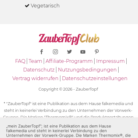
Vegetarisch
FAQ
Team
Affiliate-Programm
Impressum
Datenschutz
Nutzungsbedingungen
Vertrag widerrufen
Datenschutzeinstellungen
Copyright © 2026 - ZauberTopf
* "ZauberTopf" ist eine Publikation aus dem Hause falkemedia und
steht in keinerlei Verbindung zu den Unternehmen der Vorwerk-
Gruppe. Die Marken "Thermomix®" und die Produktgestaltungen
des "Thermomix®" sind eingetragene Marken der Unternehmen
„mein ZauberTopf”; ist eine Publikation aus dem Hause
falkemedia und steht in keinerlei Verbindung zu den
der Vorwerk-Gruppe. Die Marken Thermomix®, die Zeichen TM5®,
Unternehmen der Vorwerk-Gruppe. Die Marken Thermomix®, die
TM6 und TM31 sowie die Produktgestaltungen des Thermomix®