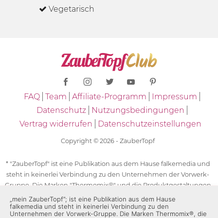
Vegetarisch
FAQ
Team
Affiliate-Programm
Impressum
Datenschutz
Nutzungsbedingungen
Vertrag widerrufen
Datenschutzeinstellungen
Copyright © 2026 - ZauberTopf
* "ZauberTopf" ist eine Publikation aus dem Hause falkemedia und
steht in keinerlei Verbindung zu den Unternehmen der Vorwerk-
Gruppe. Die Marken "Thermomix®" und die Produktgestaltungen
des "Thermomix®" sind eingetragene Marken der Unternehmen
„mein ZauberTopf”; ist eine Publikation aus dem Hause
falkemedia und steht in keinerlei Verbindung zu den
der Vorwerk-Gruppe. Die Marken Thermomix®, die Zeichen TM5®,
Unternehmen der Vorwerk-Gruppe. Die Marken Thermomix®, die
TM6 und TM31 sowie die Produktgestaltungen des Thermomix®