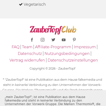
Vegetarisch
FAQ
Team
Affiliate-Programm
Impressum
Datenschutz
Nutzungsbedingungen
Vertrag widerrufen
Datenschutzeinstellungen
Copyright © 2026 - ZauberTopf
* "ZauberTopf" ist eine Publikation aus dem Hause falkemedia und
steht in keinerlei Verbindung zu den Unternehmen der Vorwerk-
Gruppe. Die Marken "Thermomix®" und die Produktgestaltungen
des "Thermomix®" sind eingetragene Marken der Unternehmen
„mein ZauberTopf”; ist eine Publikation aus dem Hause
falkemedia und steht in keinerlei Verbindung zu den
der Vorwerk-Gruppe. Die Marken Thermomix®, die Zeichen TM5®,
Unternehmen der Vorwerk-Gruppe. Die Marken Thermomix®, die
TM6 und TM31 sowie die Produktgestaltungen des Thermomix®