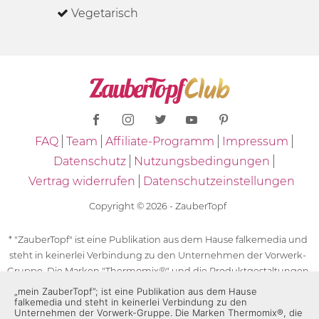
Vegetarisch
FAQ
Team
Affiliate-Programm
Impressum
Datenschutz
Nutzungsbedingungen
Vertrag widerrufen
Datenschutzeinstellungen
Copyright © 2026 - ZauberTopf
* "ZauberTopf" ist eine Publikation aus dem Hause falkemedia und
steht in keinerlei Verbindung zu den Unternehmen der Vorwerk-
Gruppe. Die Marken "Thermomix®" und die Produktgestaltungen
des "Thermomix®" sind eingetragene Marken der Unternehmen
„mein ZauberTopf”; ist eine Publikation aus dem Hause
falkemedia und steht in keinerlei Verbindung zu den
der Vorwerk-Gruppe. Die Marken Thermomix®, die Zeichen TM5®,
Unternehmen der Vorwerk-Gruppe. Die Marken Thermomix®, die
TM6 und TM31 sowie die Produktgestaltungen des Thermomix®