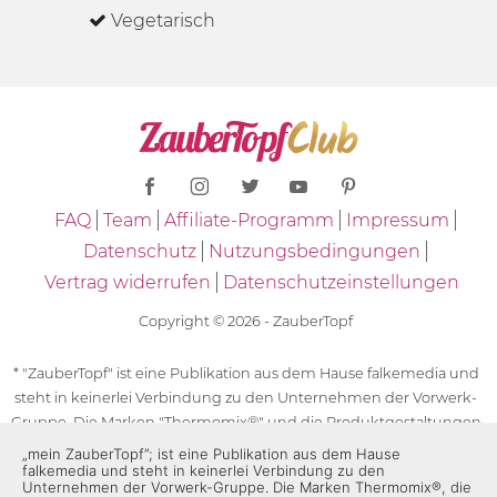
Vegetarisch
FAQ
Team
Affiliate-Programm
Impressum
Datenschutz
Nutzungsbedingungen
Vertrag widerrufen
Datenschutzeinstellungen
Copyright © 2026 - ZauberTopf
* "ZauberTopf" ist eine Publikation aus dem Hause falkemedia und
steht in keinerlei Verbindung zu den Unternehmen der Vorwerk-
Gruppe. Die Marken "Thermomix®" und die Produktgestaltungen
des "Thermomix®" sind eingetragene Marken der Unternehmen
„mein ZauberTopf”; ist eine Publikation aus dem Hause
falkemedia und steht in keinerlei Verbindung zu den
der Vorwerk-Gruppe. Die Marken Thermomix®, die Zeichen TM5®,
Unternehmen der Vorwerk-Gruppe. Die Marken Thermomix®, die
TM6 und TM31 sowie die Produktgestaltungen des Thermomix®