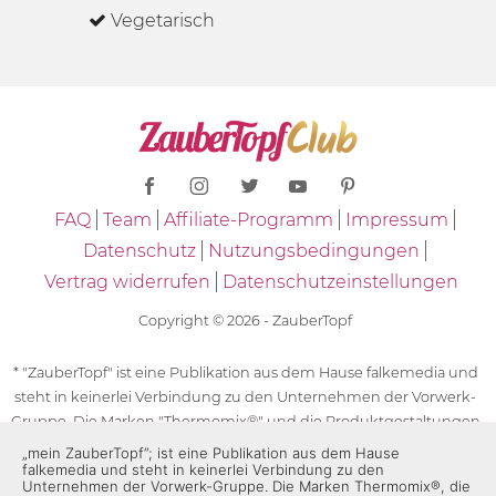
Vegetarisch
FAQ
Team
Affiliate-Programm
Impressum
Datenschutz
Nutzungsbedingungen
Vertrag widerrufen
Datenschutzeinstellungen
Copyright © 2026 - ZauberTopf
* "ZauberTopf" ist eine Publikation aus dem Hause falkemedia und
steht in keinerlei Verbindung zu den Unternehmen der Vorwerk-
Gruppe. Die Marken "Thermomix®" und die Produktgestaltungen
des "Thermomix®" sind eingetragene Marken der Unternehmen
„mein ZauberTopf”; ist eine Publikation aus dem Hause
falkemedia und steht in keinerlei Verbindung zu den
der Vorwerk-Gruppe. Die Marken Thermomix®, die Zeichen TM5®,
Unternehmen der Vorwerk-Gruppe. Die Marken Thermomix®, die
TM6 und TM31 sowie die Produktgestaltungen des Thermomix®